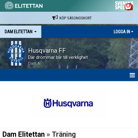
KÖP SÄSONGSKORT
DAM ELITETTAN
LOGGA IN
Husqvarna FF
Där drömmar blir till verklighet
Dam A
HEM
NYHETER
KALENDER
SPELARE & LEDARE
Dam Elitettan
» Träning