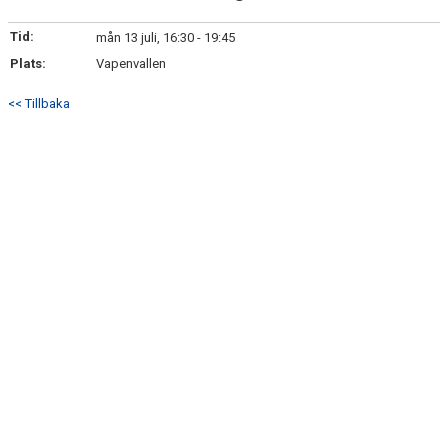
BILDGALLERI
Tid:
mån 13 juli, 16:30 - 19:45
DOKUMENT
Plats:
Vapenvallen
KONTAKT
<< Tillbaka
MATCHER
SPONSORHUSET