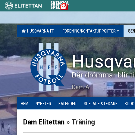
HUSQVARNA FF
FÖRENING/KONTAKTUPPGIFTER
SEN
Husqva
Där drömmar blir til
Dam A
HEM
NYHETER
KALENDER
SPELARE & LEDARE
BILDG
Dam Elitettan
» Träning