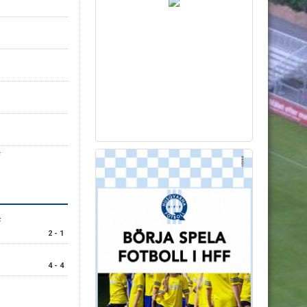
F
F
2 - 1
4 - 4