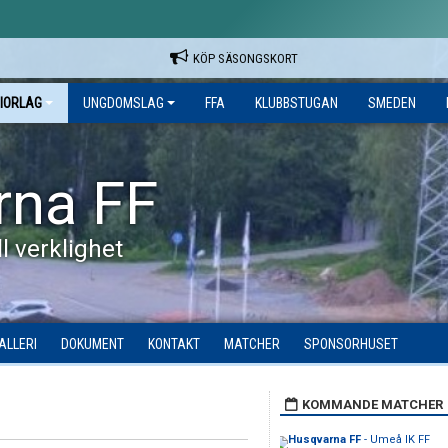
KÖP SÄSONGSKORT
IORLAG
UNGDOMSLAG
FFA
KLUBBSTUGAN
SMEDEN
rna FF
l verklighet
ALLERI
DOKUMENT
KONTAKT
MATCHER
SPONSORHUSET
KOMMANDE MATCHER
Husqvarna FF
- Umeå IK FF