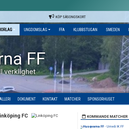
KÖP SÄSONGSKORT
IORLAG
UNGDOMSLAG
FFA
KLUBBSTUGAN
SMEDEN
rna FF
l verklighet
ALLERI
DOKUMENT
KONTAKT
MATCHER
SPONSORHUSET
inköping FC
KOMMANDE MATCHER
Husqvarna FF
- Umeå IK FF