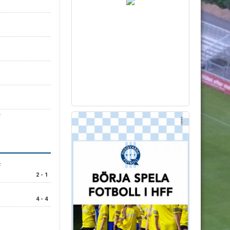
F
F
2 - 1
4 - 4