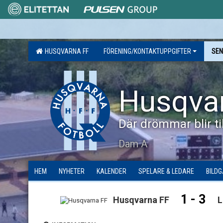
HUSQVARNA FF
FÖRENING/KONTAKTUPPGIFTER
SEN
Husqva
Där drömmar blir til
Dam A
HEM
NYHETER
KALENDER
SPELARE & LEDARE
BILDG
1 - 3
Husqvarna FF
L