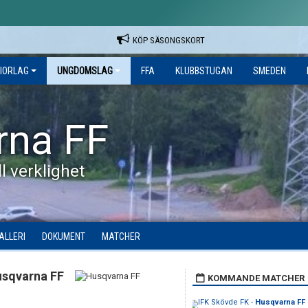
KÖP SÄSONGSKORT
IORLAG
UNGDOMSLAG
FFA
KLUBBSTUGAN
SMEDEN
rna FF
l verklighet
ALLERI
DOKUMENT
MATCHER
sqvarna FF
KOMMANDE MATCHER
IFK Skövde FK -
Husqvarna FF