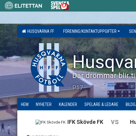
HUSQVARNA FF
FÖRENING/KONTAKTUPPGIFTER
SEN
Husqva
Där drömmar blir til
P17
HEM
NYHETER
KALENDER
SPELARE & LEDARE
BILDG
vs
IFK Skövde FK
Hu