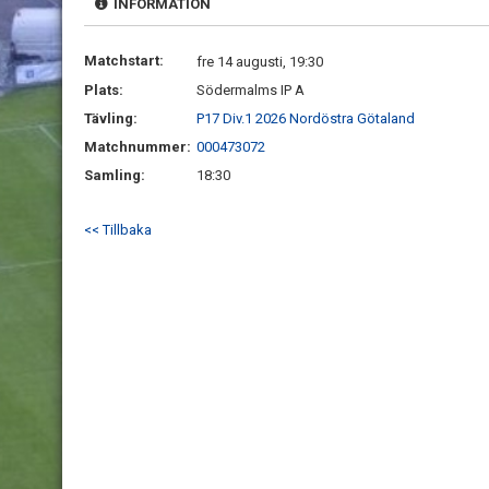
INFORMATION
Matchstart:
fre 14 augusti, 19:30
Plats:
Södermalms IP A
Tävling:
P17 Div.1 2026 Nordöstra Götaland
Matchnummer:
000473072
Samling:
18:30
<< Tillbaka