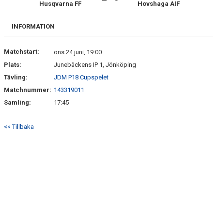
Husqvarna FF
Hovshaga AIF
BILDGALLERI
DOKUMENT
INFORMATION
MATCHER
Matchstart:
ons 24 juni, 19:00
Plats:
Junebäckens IP 1, Jönköping
Tävling:
JDM P18 Cupspelet
Matchnummer:
143319011
Samling:
17:45
<< Tillbaka