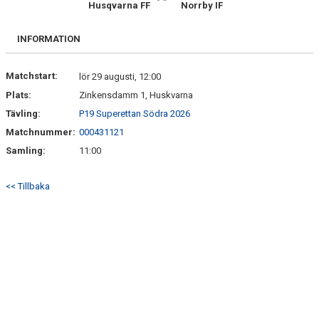
Husqvarna FF
Norrby IF
BILDGALLERI
DOKUMENT
INFORMATION
MATCHER
Matchstart:
lör 29 augusti, 12:00
Plats:
Zinkensdamm 1, Huskvarna
Tävling:
P19 Superettan Södra 2026
Matchnummer:
000431121
Samling:
11:00
<< Tillbaka