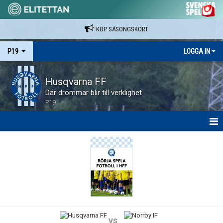
KÖP SÄSONGSKORT
P19
LOGGA IN
Husqvarna FF
Där drömmar blir till verklighet
P19
HEM
NYHETER
KALENDER
SPELARE & LEDARE
vs