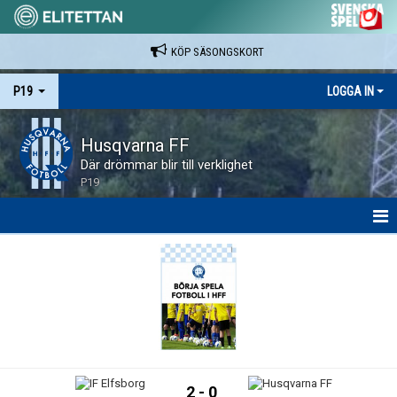
KÖP SÄSONGSKORT
P19
LOGGA IN
Husqvarna FF
Där drömmar blir till verklighet
P19
HEM
NYHETER
KALENDER
SPELARE & LEDARE
2 - 0