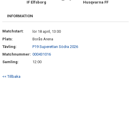
IF Elfsborg
Husqvarna FF
BILDGALLERI
DOKUMENT
INFORMATION
MATCHER
Matchstart:
lör 18 april, 13:00
Plats:
Borås Arena
Tävling:
P19 Superettan Södra 2026
Matchnummer:
000431016
Samling:
12:00
<< Tillbaka