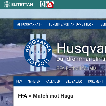
HUSQVARNA FF
FÖRENING/KONTAKTUPPGIFTER
SEN
Husqva
Där drömmar blir til
FFA Fotboll för alla
HEM
NYHETER
KALENDER
BILDGALLERI
DOKUMENT
FFA
» Match mot Haga