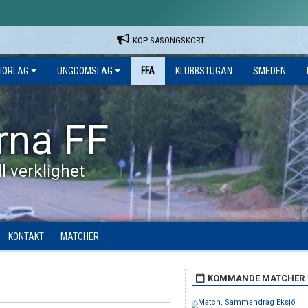
KÖP SÄSONGSKORT
IORLAG
UNGDOMSLAG
FFA
KLUBBSTUGAN
SMEDEN
rna FF
l verklighet
KONTAKT
MATCHER
KOMMANDE MATCHER
Match, Sammandrag Eksjö