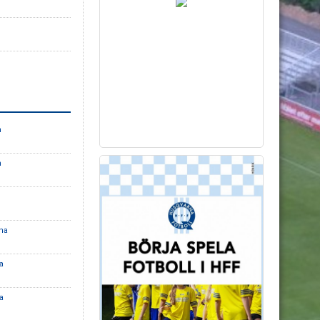
n
n
na
a
a