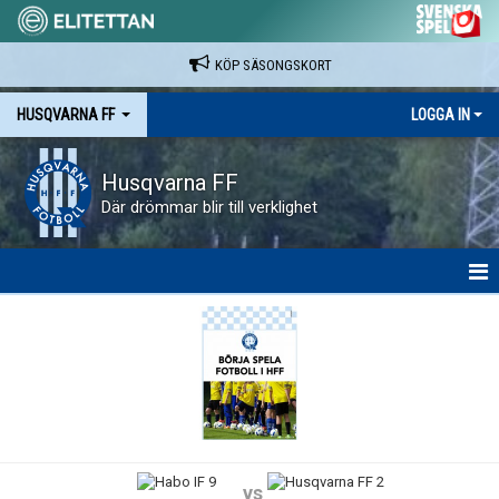
KÖP SÄSONGSKORT
HUSQVARNA FF
LOGGA IN
Husqvarna FF
Där drömmar blir till verklighet
HEM
NYHETER
VAPENVALLEN
SÄSONGSKORT OCH MATCHBILJETTER.
vs