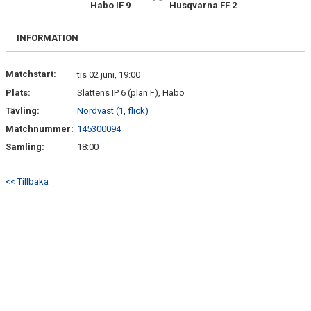
Habo IF 9
Husqvarna FF 2
FÖRENINGSKALENDER
BILDGALLERI
INFORMATION
DOKUMENT
Matchstart:
tis 02 juni, 19:00
Plats:
Slättens IP 6 (plan F), Habo
FÖRENINGENS MATCHER
Tävling:
Nordväst (1, flick)
SPONSORER
Matchnummer:
145300094
Samling:
18:00
INTERSPORT
<< Tillbaka
ISSA ISKANDERS MINNESFOND
BOKA DIN HEMMAVINSTLOTT SMIDIGT HÄR
BÖRJA SPELA FOTBOLL I HUSQVARNA FF
BLÅ TRÅDEN
HFF´S VÄRDEGRUND