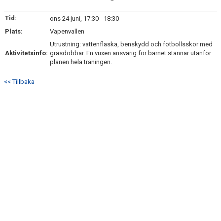
TRUPPEN
Tid:
ons 24 juni, 17:30 - 18:30
BILDGALLERI
Plats:
Vapenvallen
Utrustning: vattenflaska, benskydd och fotbollsskor med
DOKUMENT
Aktivitetsinfo:
gräsdobbar. En vuxen ansvarig för barnet stannar utanför
planen hela träningen.
KONTAKT
<< Tillbaka