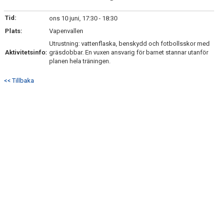
TRUPPEN
Tid:
ons 10 juni, 17:30 - 18:30
BILDGALLERI
Plats:
Vapenvallen
Utrustning: vattenflaska, benskydd och fotbollsskor med
DOKUMENT
Aktivitetsinfo:
gräsdobbar. En vuxen ansvarig för barnet stannar utanför
planen hela träningen.
KONTAKT
<< Tillbaka