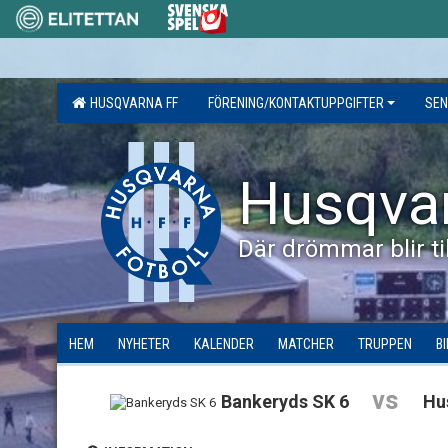
HUSQVARNA FF
FÖRENING/KONTAKTUPPGIFTER
SEN
Husqva
Där drömmar blir til
HEM
NYHETER
KALENDER
MATCHER
TRUPPEN
B
vs
Bankeryds SK 6
Hu