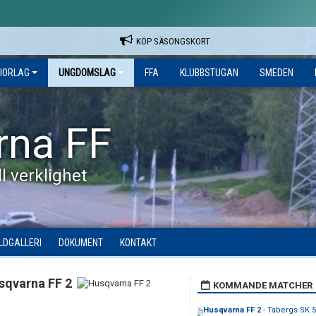
KÖP SÄSONGSKORT
IORLAG
UNGDOMSLAG
FFA
KLUBBSTUGAN
SMEDEN
rna FF
l verklighet
ILDGALLERI
DOKUMENT
KONTAKT
sqvarna FF 2
KOMMANDE MATCHER
Husqvarna FF 2
- Tabergs SK 5