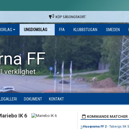
KÖP SÄSONGSKORT
IORLAG
UNGDOMSLAG
FFA
KLUBBSTUGAN
SMEDEN
rna FF
l verklighet
ILDGALLERI
DOKUMENT
KONTAKT
ariebo IK 6
KOMMANDE MATCHER
Husqvarna FF 2
- Tabergs SK 5