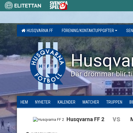
HUSQVARNA FF
FÖRENING/KONTAKTUPPGIFTER
SEN
Husqva
Där drömmar blir til
HEM
NYHETER
KALENDER
MATCHER
TRUPPEN
B
vs
Husqvarna FF 2
M