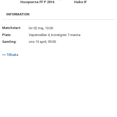
Husqvarna FF P 2016
Habo IF
BILDGALLERI
DOKUMENT
INFORMATION
KONTAKT
Matchstart:
lör 02 maj, 10:00
Plats:
Vapenvallen 4, konstgräs 7-manna
Samling:
ons 15 april, 09:00
<< Tillbaka