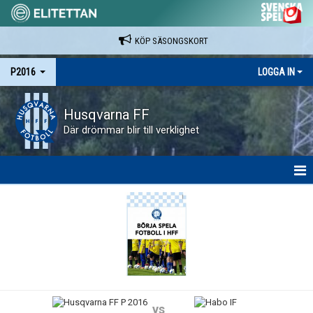
KÖP SÄSONGSKORT
P2016
LOGGA IN
Husqvarna FF
Där drömmar blir till verklighet
HEM
NYHETER
KALENDER
SPELARE & LEDARE
vs