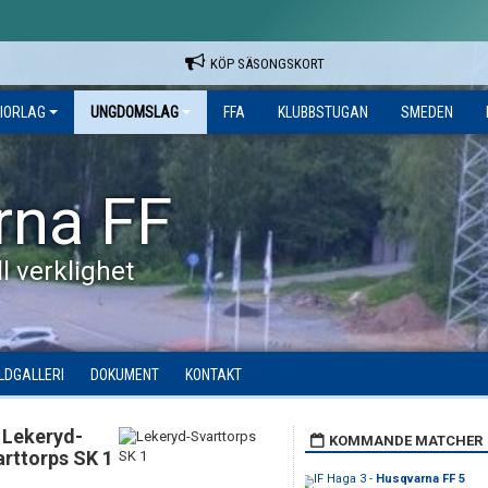
KÖP SÄSONGSKORT
IORLAG
UNGDOMSLAG
FFA
KLUBBSTUGAN
SMEDEN
rna FF
l verklighet
ILDGALLERI
DOKUMENT
KONTAKT
Lekeryd-
KOMMANDE MATCHER
arttorps SK 1
IF Haga 3 -
Husqvarna FF 5