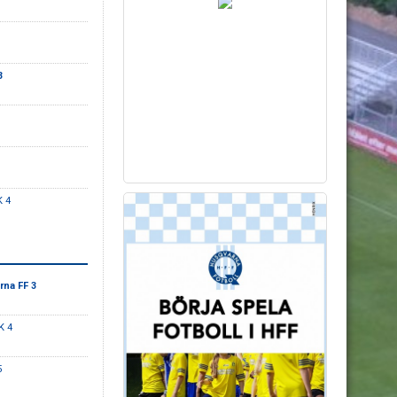
3
K 4
na FF 3
K 4
5