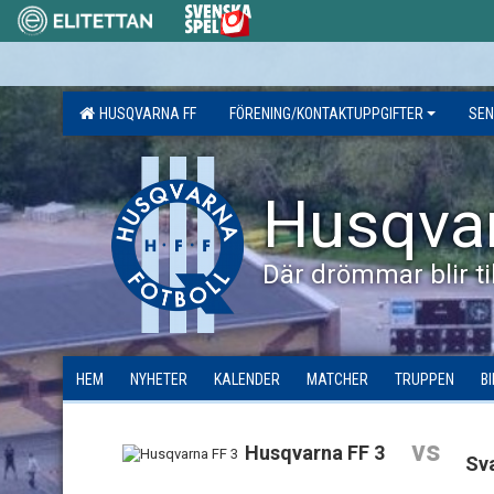
HUSQVARNA FF
FÖRENING/KONTAKTUPPGIFTER
SEN
Husqva
Där drömmar blir til
HEM
NYHETER
KALENDER
MATCHER
TRUPPEN
B
vs
Husqvarna FF 3
Sv