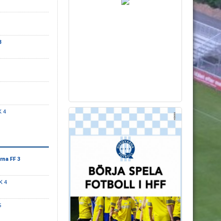
3
K 4
na FF 3
K 4
5