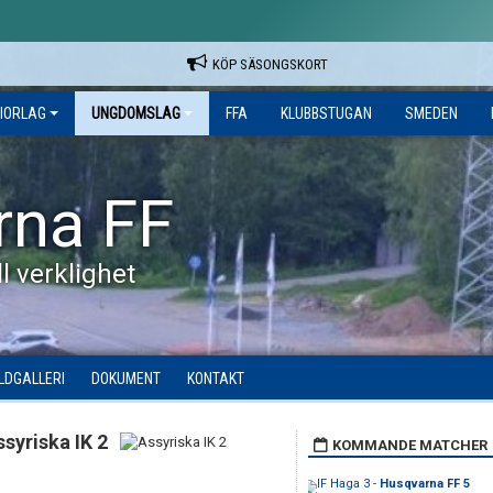
KÖP SÄSONGSKORT
IORLAG
UNGDOMSLAG
FFA
KLUBBSTUGAN
SMEDEN
rna FF
l verklighet
ILDGALLERI
DOKUMENT
KONTAKT
ssyriska IK 2
KOMMANDE MATCHER
IF Haga 3 -
Husqvarna FF 5