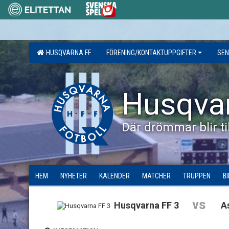
HUSQVARNA FF
FÖRENING/KONTAKTUPPGIFTER
SEN
Husqva
Där drömmar blir til
HEM
NYHETER
KALENDER
MATCHER
TRUPPEN
B
vs
Husqvarna FF 3
A