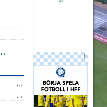
IF FF -
3 - 0
7 - 1