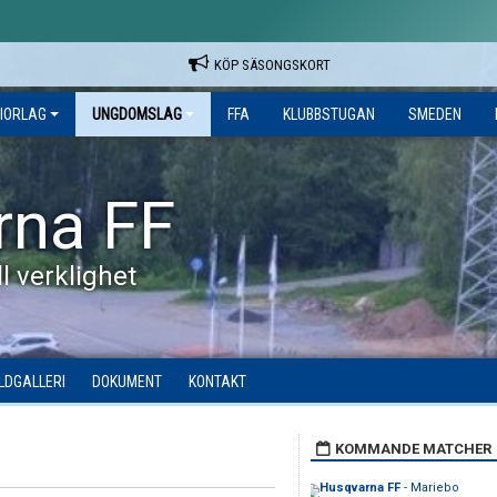
KÖP SÄSONGSKORT
IORLAG
UNGDOMSLAG
FFA
KLUBBSTUGAN
SMEDEN
rna FF
l verklighet
ILDGALLERI
DOKUMENT
KONTAKT
KOMMANDE MATCHER
Husqvarna FF
- Mariebo