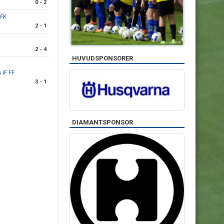
0 - 2
IFK
2 - 1
2 - 4
HUVUDSPONSORER
 IF FF
3 - 1
DIAMANTSPONSOR