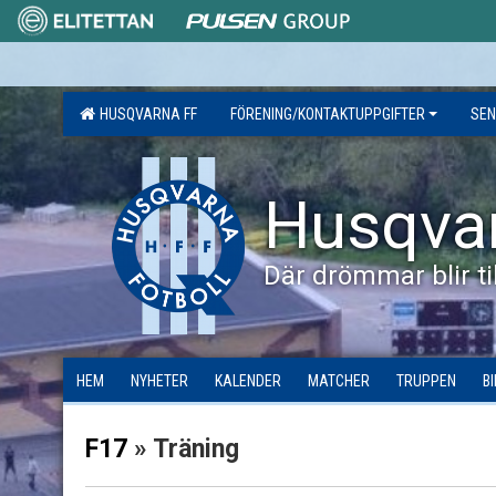
HUSQVARNA FF
FÖRENING/KONTAKTUPPGIFTER
SEN
Husqva
Där drömmar blir til
HEM
NYHETER
KALENDER
MATCHER
TRUPPEN
B
F17
» Träning