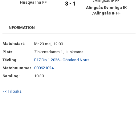
Husqvarna FF
TRUPPEN
3 - 1
Alingsås Kvinnliga IK
/Alingsås IF FF
BILDGALLERI
INFORMATION
DOKUMENT
KONTAKT
Matchstart:
lör 23 maj, 12:00
Plats:
Zinkensdamm 1, Huskvarna
Tävling:
F17 Div.1 2026 - Götaland Norra
Matchnummer:
000621024
Samling:
10:30
<< Tillbaka