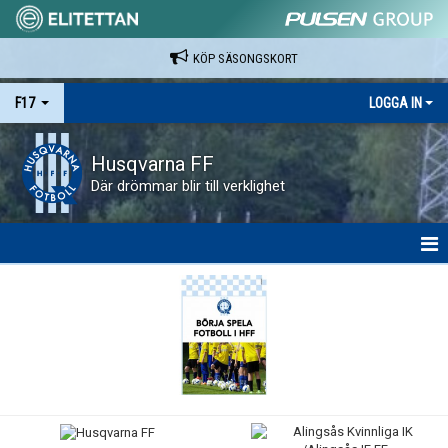
KÖP SÄSONGSKORT
F17
LOGGA IN
Husqvarna FF
Där drömmar blir till verklighet
HEM
NYHETER
KALENDER
MATCHER