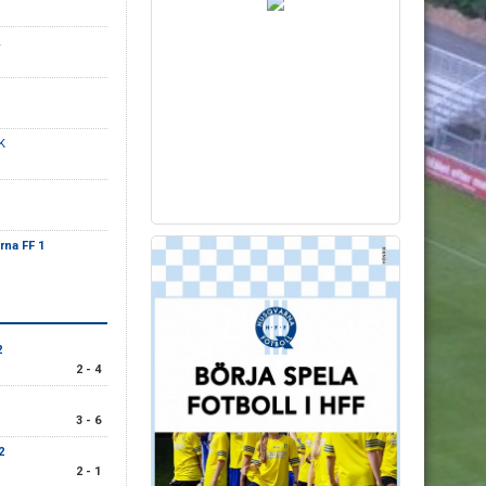
K
na FF 1
2
2 - 4
3 - 6
2
2 - 1