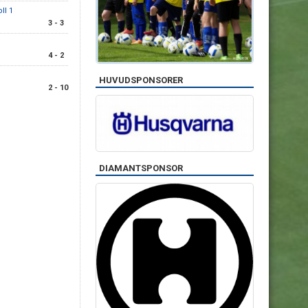
ll 1
3 - 3
1
4 - 2
HUVUDSPONSORER
2 - 10
DIAMANTSPONSOR