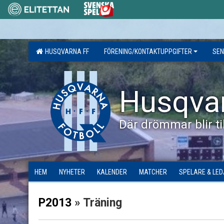
HUSQVARNA FF
FÖRENING/KONTAKTUPPGIFTER
SEN
Husqva
Där drömmar blir til
HEM
NYHETER
KALENDER
MATCHER
SPELARE & LE
P2013
» Träning