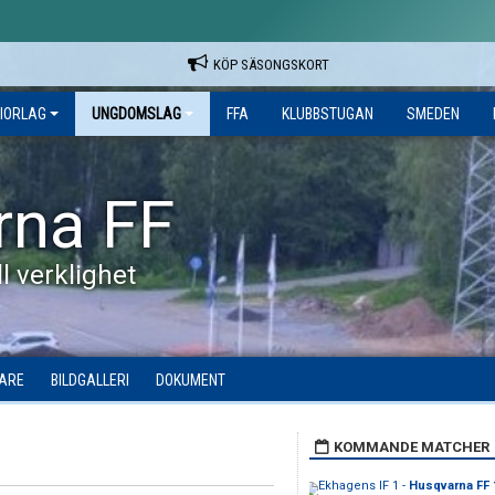
KÖP SÄSONGSKORT
IORLAG
UNGDOMSLAG
FFA
KLUBBSTUGAN
SMEDEN
rna FF
l verklighet
DARE
BILDGALLERI
DOKUMENT
KOMMANDE MATCHER
Ekhagens IF 1 -
Husqvarna FF 