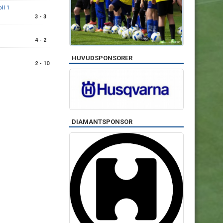
ll 1
3 - 3
1
4 - 2
HUVUDSPONSORER
2 - 10
DIAMANTSPONSOR