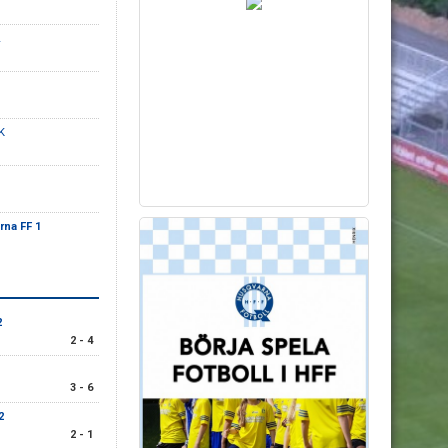
K
na FF 1
2
2 - 4
3 - 6
2
2 - 1