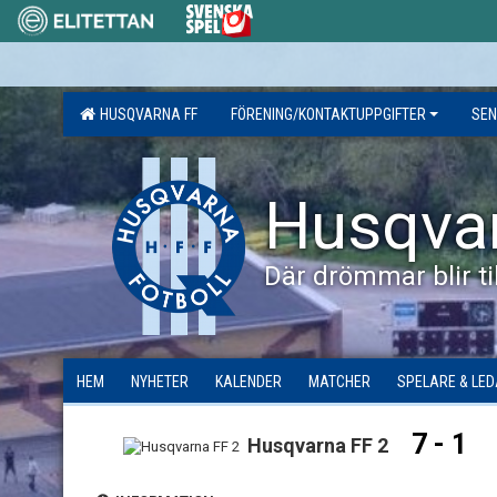
HUSQVARNA FF
FÖRENING/KONTAKTUPPGIFTER
SEN
Husqva
Där drömmar blir til
HEM
NYHETER
KALENDER
MATCHER
SPELARE & LE
7 - 1
Husqvarna FF 2