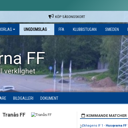
KÖP SÄSONGSKORT
IORLAG
UNGDOMSLAG
FFA
KLUBBSTUGAN
SMEDEN
rna FF
l verklighet
DARE
BILDGALLERI
DOKUMENT
Tranås FF
KOMMANDE MATCHER
Ekhagens IF 1 -
Husqvarna FF 