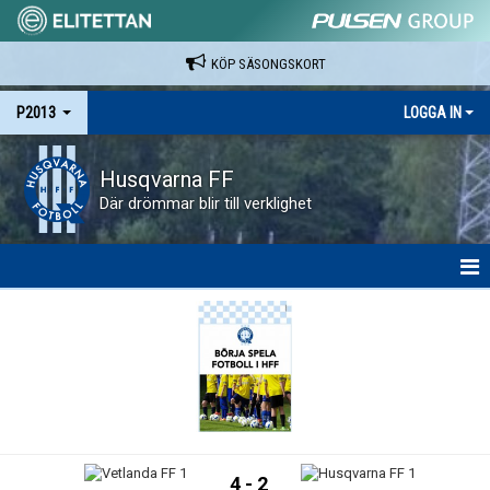
KÖP SÄSONGSKORT
P2013
LOGGA IN
Husqvarna FF
Där drömmar blir till verklighet
HEM
NYHETER
KALENDER
MATCHER
4 - 2