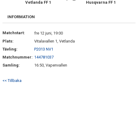
Vetlanda FF 1
Husqvarna FF 1
SPELARE & LEDARE
BILDGALLERI
INFORMATION
DOKUMENT
Matchstart:
fre 12 juni, 19:00
Plats:
Vitalavallen 1, Vetlanda
Tävling:
P2013 NV1
Matchnummer:
144781037
Samling:
16:50, Vapenvallen
<< Tillbaka