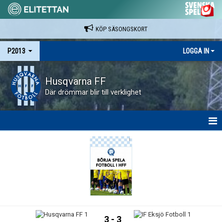
KÖP SÄSONGSKORT
P2013
LOGGA IN
Husqvarna FF
Där drömmar blir till verklighet
HEM
NYHETER
KALENDER
MATCHER
3 - 3