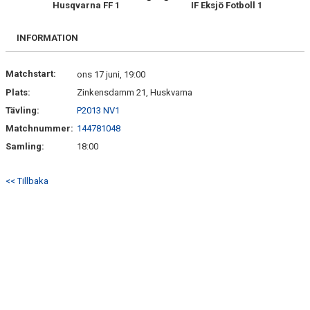
Husqvarna FF 1
IF Eksjö Fotboll 1
SPELARE & LEDARE
BILDGALLERI
INFORMATION
DOKUMENT
Matchstart:
ons 17 juni, 19:00
Plats:
Zinkensdamm 21, Huskvarna
Tävling:
P2013 NV1
Matchnummer:
144781048
Samling:
18:00
<< Tillbaka