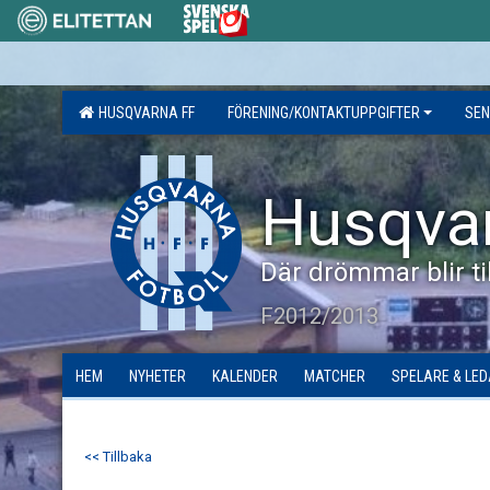
HUSQVARNA FF
FÖRENING/KONTAKTUPPGIFTER
SEN
Husqva
Där drömmar blir til
F2012/2013
HEM
NYHETER
KALENDER
MATCHER
SPELARE & LE
<< Tillbaka