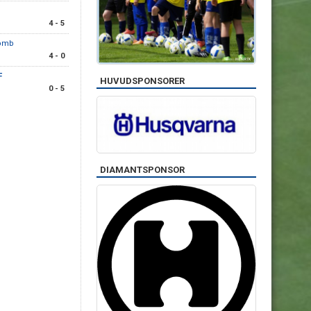
4 - 5
komb
4 - 0
F
HUVUDSPONSORER
0 - 5
DIAMANTSPONSOR