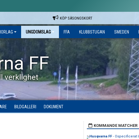
KÖP SÄSONGSKORT
IORLAG
UNGDOMSLAG
FFA
KLUBBSTUGAN
SMEDEN
rna FF
l verklighet
DARE
BILDGALLERI
DOKUMENT
KOMMANDE MATCHER
Husqvarna FF
- Ospecificerat l