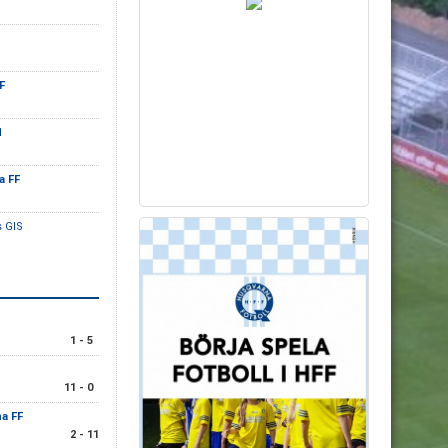
F
1
a FF
 GIS
1 - 5
11 - 0
a FF
2 - 11