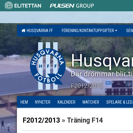
HUSQVARNA FF
FÖRENING/KONTAKTUPPGIFTER
SEN
Husqva
Där drömmar blir til
F2012/2013
HEM
NYHETER
KALENDER
MATCHER
SPELARE & LE
F2012/2013
» Träning F14