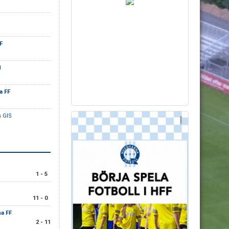
F
1
a FF
 GIS
1 - 5
11 - 0
a FF
2 - 11