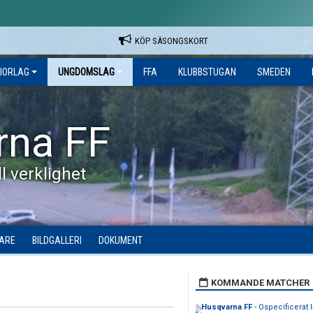
KÖP SÄSONGSKORT
IORLAG
UNGDOMSLAG
FFA
KLUBBSTUGAN
SMEDEN
rna FF
l verklighet
DARE
BILDGALLERI
DOKUMENT
KOMMANDE MATCHER
Husqvarna FF
- Ospecificerat l