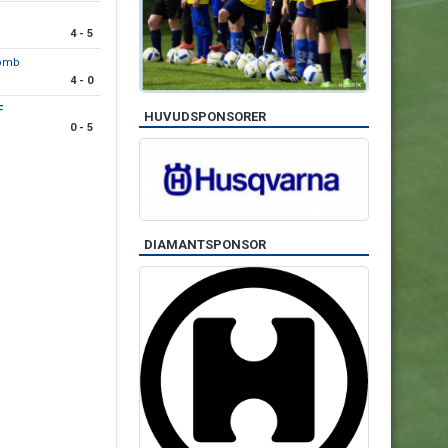
4 - 5
komb
4 - 0
F
HUVUDSPONSORER
0 - 5
DIAMANTSPONSOR