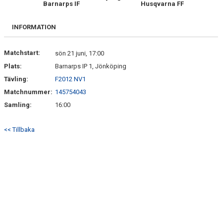
Barnarps IF
Husqvarna FF
SPELARE & LEDARE
BILDGALLERI
INFORMATION
DOKUMENT
Matchstart:
sön 21 juni, 17:00
Plats:
Barnarps IP 1, Jönköping
Tävling:
F2012 NV1
Matchnummer:
145754043
Samling:
16:00
<< Tillbaka