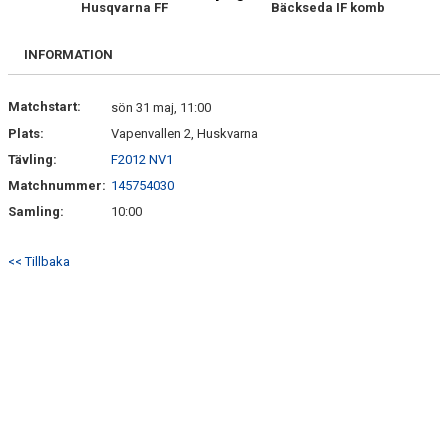
Husqvarna FF
Bäckseda IF komb
SPELARE & LEDARE
BILDGALLERI
INFORMATION
DOKUMENT
Matchstart:
sön 31 maj, 11:00
Plats:
Vapenvallen 2, Huskvarna
Tävling:
F2012 NV1
Matchnummer:
145754030
Samling:
10:00
<< Tillbaka