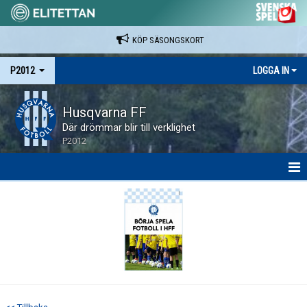
KÖP SÄSONGSKORT
P2012
LOGGA IN
Husqvarna FF
Där drömmar blir till verklighet
P2012
HEM
NYHETER
KALENDER
MATCHER