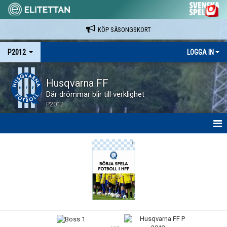
KÖP SÄSONGSKORT
P2012
LOGGA IN
Husqvarna FF
Där drömmar blir till verklighet
P2012
HEM
NYHETER
KALENDER
MATCHER