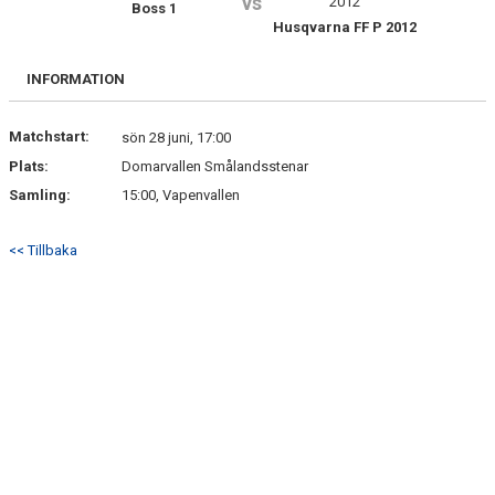
vs
Boss 1
SPELARE & LEDARE
Husqvarna FF P 2012
BILDGALLERI
INFORMATION
DOKUMENT
Matchstart:
sön 28 juni, 17:00
Plats:
Domarvallen Smålandsstenar
Samling:
15:00, Vapenvallen
<< Tillbaka