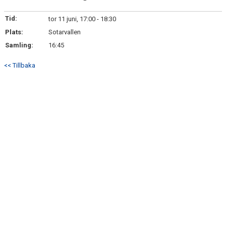
SPELARE & LEDARE
Tid:
tor 11 juni, 17:00 - 18:30
BILDGALLERI
Plats:
Sotarvallen
Samling:
16:45
DOKUMENT
<< Tillbaka