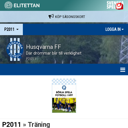
KÖP SÄSONGSKORT
P2011
LOGGA IN
Husqvarna FF
Där drömmar blir till verklighet
P2011
HEM
NYHETER
KALENDER
MATCHER
P2011
» Träning