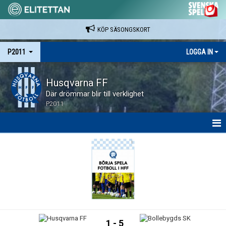
KÖP SÄSONGSKORT
P2011
LOGGA IN
Husqvarna FF
Där drömmar blir till verklighet
P2011
HEM
NYHETER
KALENDER
MATCHER
1 - 5