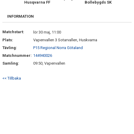
Husqvarna FF
Bollebygds SK
SPELARE & LEDARE
BILDGALLERI
INFORMATION
DOKUMENT
Matchstart:
lör 30 maj, 11:00
Plats:
Vapenvallen 3 Sotarvallen, Huskvarna
Tävling:
P15 Regional Norra Götaland
Matchnummer:
144940026
Samling:
09:50, Vapenvallen
<< Tillbaka