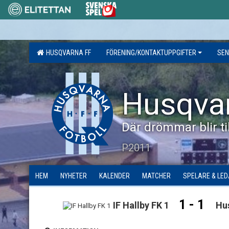
HUSQVARNA FF
FÖRENING/KONTAKTUPPGIFTER
SEN
Husqva
Där drömmar blir til
P2011
HEM
NYHETER
KALENDER
MATCHER
SPELARE & LE
1 - 1
IF Hallby FK 1
Hu