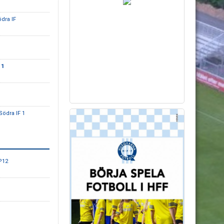
dra IF
 1
ödra IF 1
P12