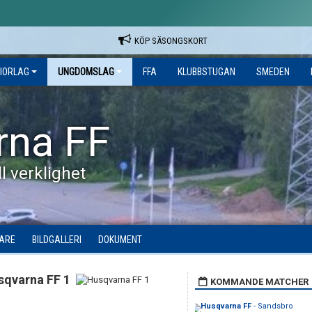
KÖP SÄSONGSKORT
IORLAG
UNGDOMSLAG
FFA
KLUBBSTUGAN
SMEDEN
rna FF
l verklighet
DARE
BILDGALLERI
DOKUMENT
sqvarna FF 1
KOMMANDE MATCHER
Husqvarna FF
- Sandsbro