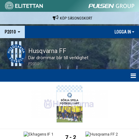
KÖP SÄSONGSKORT
P2010
LOGGA IN
Husqvarna FF
Där drömmar blir till verklighet
P2010
HEM
NYHETER
SPELARE & LEDARE
MATCHER
7 - 2