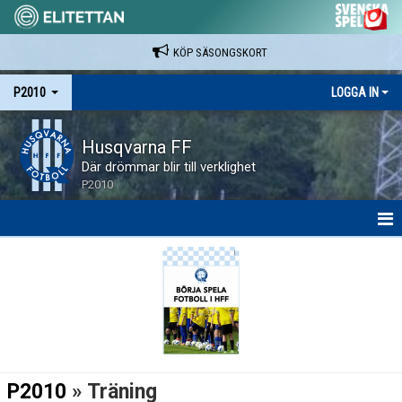
KÖP SÄSONGSKORT
P2010
LOGGA IN
Husqvarna FF
Där drömmar blir till verklighet
P2010
HEM
NYHETER
SPELARE & LEDARE
MATCHER
P2010
» Träning