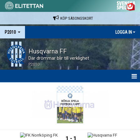
KÖP SÄSONGSKORT
P2010
LOGGA IN
Husqvarna FF
Där drömmar blir till verklighet
P2010
HEM
NYHETER
SPELARE & LEDARE
MATCHER
1 - 1