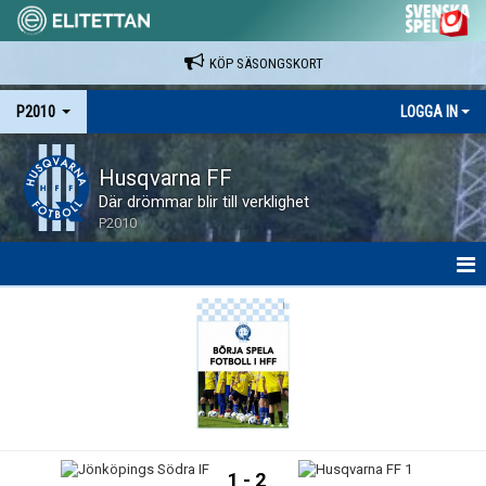
KÖP SÄSONGSKORT
P2010
LOGGA IN
Husqvarna FF
Där drömmar blir till verklighet
P2010
HEM
NYHETER
SPELARE & LEDARE
MATCHER
1 - 2