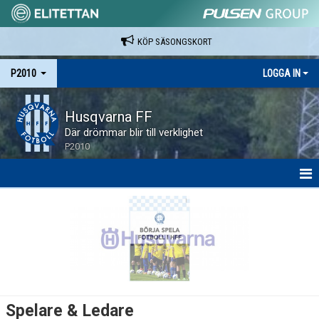
KÖP SÄSONGSKORT
P2010
LOGGA IN
Husqvarna FF
Där drömmar blir till verklighet
P2010
HEM
NYHETER
SPELARE & LEDARE
MATCHER
Spelare & Ledare