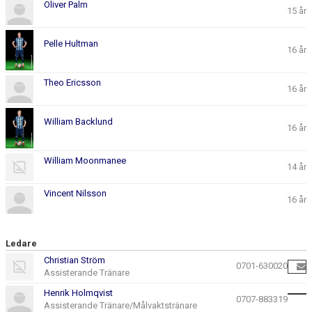
Oliver Palm
15 år
Pelle Hultman
16 år
Theo Ericsson
16 år
William Backlund
16 år
William Moonmanee
14 år
Vincent Nilsson
16 år
Ledare
Christian Ström
0701-630020
Assisterande Tränare
Henrik Holmqvist
0707-883319
Assisterande Tränare/Målvaktstränare