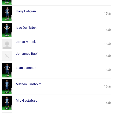
Harry Löfgren
15 år
Isac Dahlbäck
16 år
Johan Moeck
16 år
Johannes Babil
16 år
Liam Jansson
16 år
Matheo Lindholm
16 år
Mio Gustafsson
16 år