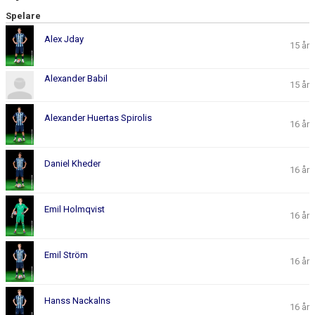
Spelare
Alex Jday
15 år
Alexander Babil
15 år
Alexander Huertas Spirolis
16 år
Daniel Kheder
16 år
Emil Holmqvist
16 år
Emil Ström
16 år
Hanss Nackalns
16 år